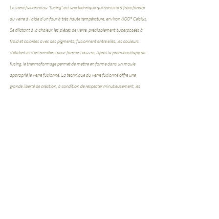
Le verre fusionné ou "fusing" est une technique qui consiste à faire fondre
du verre à l’aide d’un four à très haute température, environ 800° Celsius.
Se dilatant à la chaleur, les pièces de verre, préalablement superposées à
froid et colorées avec des pigments, fusionnent entre elles, les couleurs
s'étalent et s’entremêlent pour former l’œuvre. Après la première étape de
fusing, le thermoformage permet de mettre en forme dans un moule
approprié le verre fusionné. La technique du verre fusionné offre une
grande liberté de création, à condition de respecter minutieusement, les
étapes de cuisson et de refroidissement et les compatibilités chimiques des
pigments et des plaques de verre.