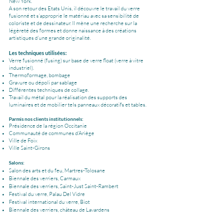
New York.
A son retour des Etats Unis, il découvre le travail du verre
fusionné et s’approprie le matériau avec sa sensibilité de
coloriste et de dessinateur. Il mène une recherche sur la
légèreté des formes et donne naissance à des créations
artistiques d’une grande originalité.
Les techniques utilisées:
Verre fusionné (fusing) sur base de verre float (verre à vitre
industriel).
Thermoformage, bombage
Gravure ou dépoli par sablage
Différentes techniques de collage.
Travail du métal pour la réalisation des supports des
luminaires et de mobilier tels panneaux décoratifs et tables.
Parmis nos clients institutionnels:
Présidence de la région Occitanie
Communauté de communes d'Ariège
Ville de Foix
Ville Saint-Girons
Salons:
Salon des arts et du feu, Martres-Tolosane
Biennale des verriers, Carmaux
Biennale des verriers, Saint-Just Saint-Rambert
Festival du verre, Palau Del Vidre
Festival international du verre, Biot
Biennale des verriers, château de Lavardens