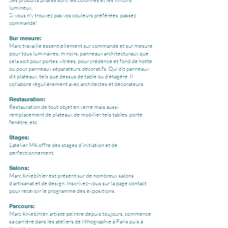
Ses produits phares sont les colonnes et les miroirs
lumineux.
Si vous n'y trouvez pas vos couleurs préférées, passez
commande!
Sur mesure:
Marc travaille essentiellement sur commande et sur mesure
pour tous luminaires, miroirs, panneaux architecturaux que
cela soit pour portes vitrées, pour crédence et fond de hotte
ou pour panneaux séparateurs décoratifs. Qui dit panneaux
dit plateaux, tels que dessus de table ou d'étagère.
Il
collabore régulièrement avec architectes et décorateurs.
Restauration:
Restauration de tout objet en verre mais aussi
remplacement de plateaux de mobilier tels tables, porte
fenêtre, etc.
Stages:
L'atelier MK offre des stages d’initiation et de
perfectionnement.
Salons:
Marc Kniebihler est présent sur de nombreux salons
d'artisanat et de design. Inscrivez-vous sur la page contact
pour recevoir le programme des expositions.
Parcours:
Marc Kniebihler, artiste peintre depuis toujours, commence
sa carrière dans les ateliers de lithographie à Paris puis à