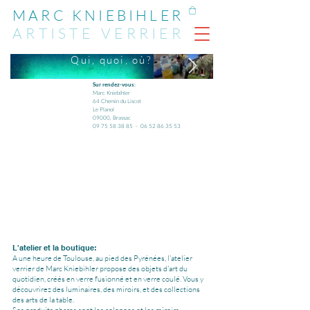
MARC KNIEBIHLER
ARTIST
E
VERRIER
Qui, quoi, où?
Sur rendez-vous:
Marc Kniebihler
64 Chemin du Liscot
Le Planol
09000, Brassac
09 75 58 38 85
‬ -
06 52 86 35 53
L'atelier et la boutique:
A une heure de Toulouse, au pied des Pyrénées, l'atelier
verrier de Marc Kniebihler propose des objets d'art du
quotidien, créés en verre fusionné et en verre coulé. Vous y
découvrirez des luminaires, des miroirs, et des collections
des arts de la table.