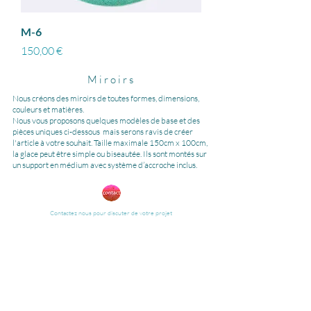
M-6
Prix
150,00 €
Miroirs
Nous créons des miroirs de toutes formes, dimensions,
couleurs et matières.
Nous vous proposons quelques modèles de base et des
pièces uniques ci-dessous mais serons ravis de créer
l'article à votre souhait.
Taille maximale 150cm x 100cm,
la glace peut être simple ou biseautée.
Ils sont montés sur
un support en médium avec système d’accroche inclus.
Contactez nous pour discuter de votre projet