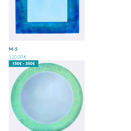
M-5
Prix
120,00 €
150€ - 350€