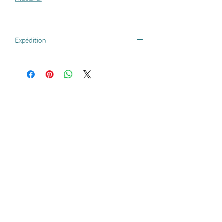
Expédition
Cet article ne peut être expédié. Nous
contacter pour livraison en région Occitane
ou pour le retirer à l’atelier.