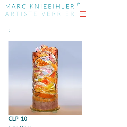
MARC KNIEBIHLER
ARTIST
E
VERRIER
CLP-10