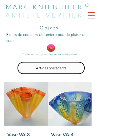
MARC KNIEBIHLER
ARTIST
E
VERRIER
Objets
Eclats de couleurs et lumière pour le plaisir des
yeux!
Contactez nous pour discuter de votre projet
Articles précédents
Vase VA-3
Vase VA-4